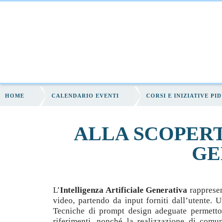
HOME
CHI SIAMO
FORMAZIONE
S
HOME
CALENDARIO EVENTI
CORSI E INIZIATIVE PID
ALLA SCOPERT
GE
L’
Intelligenza Artificiale Generativa
rapprese
video, partendo da input forniti dall’utente. 
Tecniche di prompt design adeguate permettono
riferimenti, nonché la realizzazione di comuni