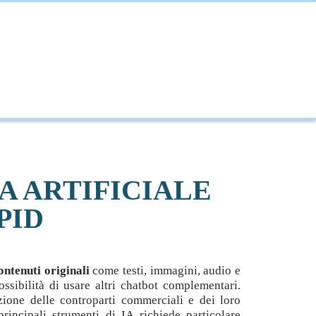
NOVAZIONE
INTERNAZIONALIZZAZIONE
A ARTIFICIALE
PID
ontenuti originali
come testi, immagini, audio e
ssibilità di usare altri chatbot complementari.
zione delle controparti commerciali e dei loro
principali strumenti di IA richiede particolare