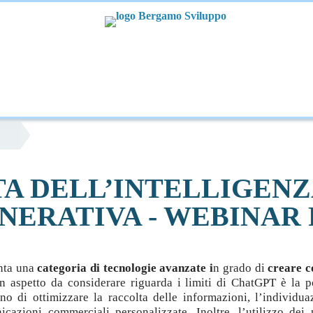
CUOLA-LAVORO
CREAZIONE D'IMPRESA
SVILUPPO E IN
AMMINISTR.NE TRASPARENTE
A DELL’INTELLIGENZ
NERATIVA - WEBINAR 
nta una
categoria di tecnologie avanzate i
n grado di
creare c
Un aspetto da considerare riguarda i limiti di ChatGPT è la po
 di ottimizzare la raccolta delle informazioni, l’individua
cazioni commerciali personalizzate. Inoltre, l’utilizzo dei 