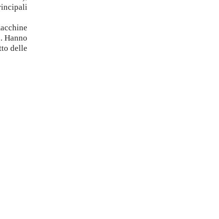
incipali
macchine
o.
Hanno
tto delle