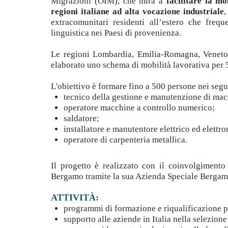
Migrazioni (OIM), che mira a
facilitare la mo
regioni italiane ad alta vocazione industriale
,
extracomunitari residenti all’estero che freq
linguistica nei Paesi di provenienza.
Le regioni Lombardia, Emilia-Romagna, Veneto e
elaborato uno schema di mobilità lavorativa per 5
L'obiettivo è formare fino a 500 persone nei segue
tecnico della gestione e manutenzione di mac
operatore macchine a controllo numerico;
saldatore;
installatore e manutentore elettrico ed elettro
operatore di carpenteria metallica.
Il progetto è realizzato con il coinvolgiment
Bergamo tramite la sua Azienda Speciale Bergam
ATTIVITÀ:
programmi di formazione e riqualificazione p
supporto alle aziende in Italia nella selezione