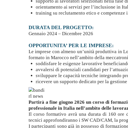
supporto ai lavoratori selezionati nella fase d
orientamento ai servizi per l’inclusione in Ita
training su reclutamento etico e competenze i
DURATA DEL PROGETTO:
Gennaio 2024 – Dicembre 2026
OPPORTUNITA’ PER LE IMPRESE:
Le imprese con almeno un’unità produttiva in L
formato in Marocco nell’ambito della meccatronic
soddisfare le esigenze lavorative beneficiando
avvalersi di potenziali candidati per l’attuaz
sviluppare le capacità tecniche integrando pro
ricevere un supporto dedicato per la gestione
Partirà a fine giugno 2026 un corso di formaz
professionale in Italia nell’ambito delle lavo
Il corso formativo avrà una durata di 160 ore di
tecnici approfondiranno i SW CAD/CAM, la progr
I partecipanti sono già in possesso di formazione