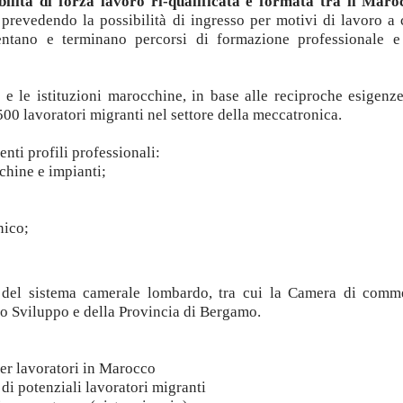
bilità di forza lavoro ri-qualificata e formata tra il Maro
 prevedendo la possibilità di ingresso per motivi di lavoro a c
uentano e terminano percorsi di formazione professionale e
 le istituzioni marocchine, in base alle reciproche esigenz
00 lavoratori migranti nel settore della meccatronica.
nti profili professionali:
chine e impianti;
nico;
o del sistema camerale lombardo, tra cui la Camera di comm
o Sviluppo e della Provincia di Bergamo.
er lavoratori in Marocco
 di potenziali lavoratori migranti