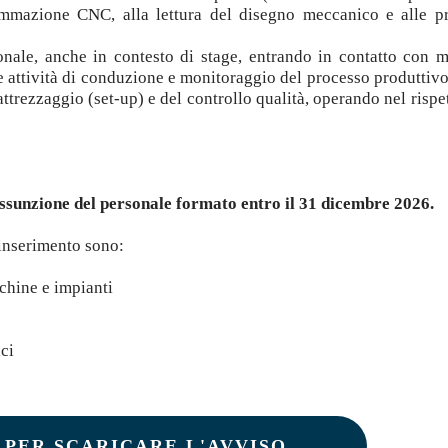
mmazione CNC, alla lettura del disegno meccanico e alle pr
nale, anche in contesto di stage, entrando in contatto con 
 attività di conduzione e monitoraggio del processo produttiv
ttrezzaggio (set-up) e del controllo qualità, operando nel rispe
assunzione del personale formato entro il 31 dicembre 2026.
in
serimento sono:
chine e impianti
ici
 PER SCARICARE L'AVVISO