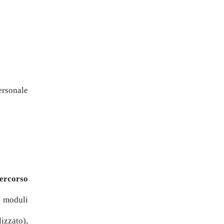
ersonale
percorso
I moduli
izzato),