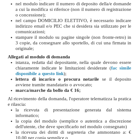
nel modulo indicare il numero di deposito della/e domande
a cui la modifica si riferisce (non il numero di registrazione
o concessione);
nel campo DOMICILIO ELETTIVO, è necessario indicare
indirizzo email e/o PEC che si desidera sia utilizzato per le
comunicazioni;
stampare il modulo su pagine singole (non fronte-retro) in
3 copie, da consegnare allo sportello, di cui una firmata in
originale;
Allegati al modulo di domanda
istanza, redatta dal depositante, nella quale devono essere
chiaramente indicate le limitazioni desiderate (
fac simile
disponibile a questo link
);
lettera di incarico o procura notarile
se il deposito
avviene tramite mandatario o avvocato;
marca/marche da bollo da € 16;
Al ricevimento della domanda, l'operatore telematizza la pratica
e rilascia:
la ricevuta di presentazione generata dal sistema
informatico;
la copia del modulo (semplice o autentica a discrezione
dell'utente, che deve specificarlo nel modulo consegnato)
la ricevuta dei diritti di segreteria che ammontano a: €
10,00 per copia semplice o