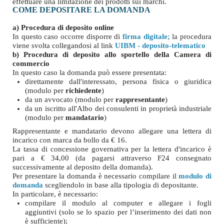
effettuare una limitazione dei prodotti sui marchi.
COME DEPOSITARE LA DOMANDA
a) Procedura di deposito online
In questo caso occorre disporre di
firma digitale
;
la procedura
viene svolta collegandosi al link
UIBM - deposito-telematico
b) Procedura di deposito allo sportello della Camera di
commercio
In questo caso la domanda può essere presentata:
direttamente dall'interessato, persona fisica o giuridica
(modulo per
richiedente
)
da un avvocato (modulo per
rappresentante
)
da un iscritto all'Albo dei consulenti in proprietà industriale
(modulo per
mandatario
)
Rappresentante e mandatario devono allegare una lettera di
incarico con marca da bollo da € 16.
La tassa di concessione governativa per la lettera d'incarico è
pari a € 34,00 (da pagarsi attraverso F24 consegnato
successivamente al deposito della domanda).
Per presentare la domanda è necessario compilare il
modulo di
domanda
scegliendolo in base alla tipologia di depositante.
In particolare, è necessario:
compilare il modulo al computer e allegare i fogli
aggiuntivi (solo se lo spazio per l’inserimento dei dati non
è sufficiente);