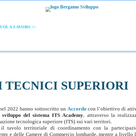
CUOLA-LAVORO
CREAZIONE D'IMPRESA
SVILUPPO E IN
AMMINISTR.NE TRASPARENTE
TI TECNICI SUPERIORI
nel 2022 hanno sottoscritto un
Accordo
con l’obiettivo di att
lo sviluppo del sistema ITS Academy
, attraverso la realizza
zione tecnologica superiore (ITS) sui vari territori.
o il tavolo territoriale di coordinamento con la partecipaz
demy e delle Camere di Commercio lombarde, mentre a livello l