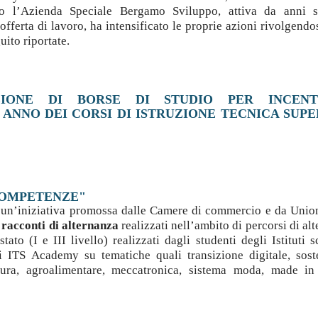
 l’Azienda Speciale Bergamo Sviluppo, attiva da anni s
fferta di lavoro, ha intensificato le proprie azioni rivolgendo
uito riportate.
IONE DI BORSE DI STUDIO PER INCENT
O ANNO DEI CORSI DI ISTRUZIONE TECNICA SUP
COMPETENZE"
è un’iniziativa promossa dalle Camere di commercio e da Uni
a racconti di alternanza
realizzati nell’ambito di percorsi di al
tato (I e III livello) realizzati dagli studenti degli Istituti s
li ITS Academy su tematiche quali transizione digitale, soste
ltura, agroalimentare, meccatronica, sistema moda, made in