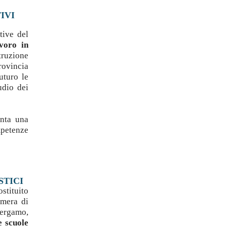
IVI
tive del
voro in
truzione
rovincia
uturo le
udio dei
enta una
mpetenze
STICI
ostituito
amera di
ergamo,
e scuole