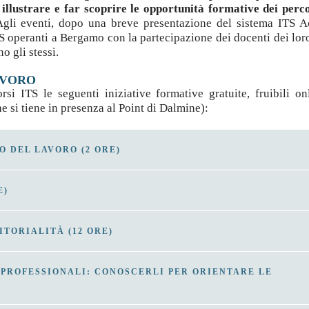
 illustrare e far scoprire le opportunità formative dei perc
Agli eventi, dopo una breve presentazione del sistema ITS 
S operanti a Bergamo con la partecipazione dei docenti dei loro
o gli stessi.
AVORO
si ITS le seguenti iniziative formative gratuite, fruibili on
 si tiene in presenza al Point di Dalmine):
 DEL LAVORO (2 ORE)
E)
 del dubbio
: cosa raccontano i dati Excelsior
TORIALITÀ (12 ORE)
ro dipendente
atore d’Impresa, che annualmente mette a disposizione di giovan
i consulenza e assistenza personalizzati per progettare e svilupp
 PROFESSIONALI: CONOSCERLI PER ORIENTARE LE
diretto con i giovani imprenditori, permetterà di comprendere c
i 2 ore ciascuno, volto a sviluppare la capacità di trasformare l
ato.
zzando le proprie attitudini e abilità, nuove competenze e stru
omprendere: