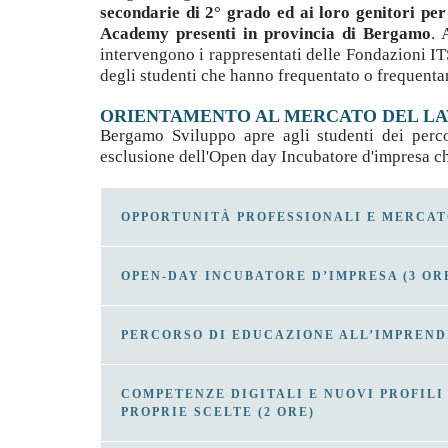
secondarie di 2° grado ed ai loro genitori per
Academy presenti in provincia di Bergamo
. 
intervengono i rappresentati delle Fondazioni IT
degli studenti che hanno frequentato o frequentan
ORIENTAMENTO AL MERCATO DEL L
Bergamo Sviluppo apre agli studenti dei percor
esclusione dell'Open day Incubatore d'impresa che
OPPORTUNITÀ PROFESSIONALI E MERCATO
OPEN-DAY INCUBATORE D’IMPRESA (3 OR
Le scelte possibili: orientarsi nella jungla
Il mercato del lavoro a Bergamo e in Italia
PERCORSO DI EDUCAZIONE ALL’IMPRENDI
Mettersi in proprio: un’alternativa al lavo
Incontri informativi con gli ospiti dell'Incub
aspiranti e neo imprenditori, spazi e servizi d
COMPETENZE DIGITALI E NUOVI PROFILI
la propria idea imprenditoriale. Il confronto 
PROPRIE SCELTE (2 ORE)
Percorso didattico in 6 incontri della durata d
trasformare un’idea in impresa attiva sul merc
in azioni. I ragazzi potranno acquisire, utili
Gli studenti potranno visitare la struttura e c