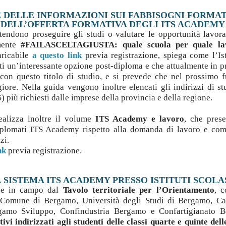
NE DELLE INFORMAZIONI SUI FABBISOGNI FORMAT
E DELL’OFFERTA FORMATIVA DEGLI ITS ACADEMY
ntendono proseguire gli studi o valutare le opportunità lavora
lmente
#FAILASCELTAGIUSTA: quale scuola per quale la
aricabile
a questo link
previa registrazione, spiega come l’Is
i un’interessante opzione post-diploma e che attualmente in p
 con questo titolo di studio, e si prevede che nel prossimo f
re. Nella guida vengono inoltre elencati gli indirizzi di st
 più richiesti dalle imprese della provincia e della regione.
ealizza inoltre il volume
ITS Academy e lavoro
, che pres
diplomati ITS Academy rispetto alla domanda di lavoro e co
zi.
nk
previa registrazione.
SISTEMA ITS ACADEMY PRESSO ISTITUTI SCOLA
sse in campo dal
Tavolo territoriale per l’Orientamento
, c
o, Comune di Bergamo, Università degli Studi di Bergamo, C
gamo Sviluppo, Confindustria Bergamo e Confartigianato B
ivi indirizzati agli studenti delle classi quarte e quinte dell