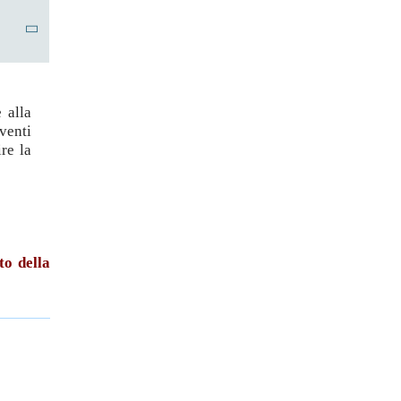
li in
oprie
o
opria
izzate
e
 alla
ale e
venti
re la
ire
to della