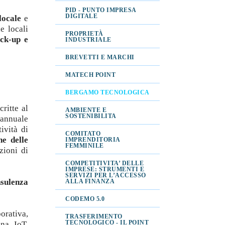
PID - PUNTO IMPRESA
DIGITALE
locale
e
le locali
PROPRIETÀ
ck-up e
INDUSTRIALE
BREVETTI E MARCHI
MATECH POINT
BERGAMO TECNOLOGICA
ritte al
AMBIENTE E
SOSTENIBILITA
 annuale
tività di
COMITATO
ne delle
IMPRENDITORIA
FEMMINILE
zioni di
COMPETITIVITA’ DELLE
IMPRESE: STRUMENTI E
SERVIZI PER L’ACCESSO
nsulenza
ALLA FINANZA
CODEMO 5.0
rativa,
TRASFERIMENTO
TECNOLOGICO - IL POINT
na, IoT,