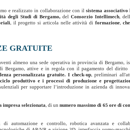
mo e realizzato in collaborazione con il
sistema associativo 
ità degli Studi di Bergamo,
del
Consorzio Intellimech
, del
riali
, il progetto si articola nelle attività di
formazione
,
che
ZE GRATUITE
aventi almeno una sede operativa in provincia di Bergamo, isc
i Bergamo, attive e in regola con il pagamento del diritto
lenza personalizzata gratuite. I check-up
, preliminari all'at
 ciclo produttivo e i processi di produzione e progettazio
sulenziali per supportare l’introduzione in azienda di innova
a impresa selezionata
, di un
numero massimo di 65 ore di co
 di automazione e controllo, robotica avanzata e collabo
 tecnologiche di AR/VR e visione 3D, interfaccia uomo-macchi