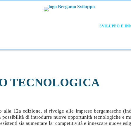
CUOLA-LAVORO
CREAZIONE D'IMPRESA
SVILUPPO E IN
AMMINISTR.NE TRASPARENTE
O TECNOLOGICA
o alla 12a edizione, si rivolge alle imprese bergamasche (indu
a possibilità di introdurre nuove opportunità tecnologiche e mo
 esistenti sia aumentare la competitività e innescare nuove esi