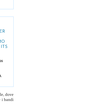
ER
MO
ITS
26
A
le, dove
 i bandi