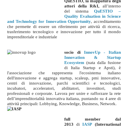
QuESTIO, la mappatura degli
attori della R&I,
a
ll’interno
del sistema
QuESTIO –
Quality Evaluation in Science
and Technology for Innovation Opportunity
, accreditamento
che permette di essere un riferimento per attività di ricerca,
trasferimento tecnologico e innovazione per tutto il mondo
imprenditoriale e industriale
socio di
InnovUp
- Italian
Innovation & Startup
Ecosystem
(nata dalla fusione
di Italia Startup e Apsti), è
l'associazione che rappresenta l'ecosistema italiano
dell'innovazione e aggrega startup, scaleup, pmi innovative,
centri di innovazione, parchi scientifici e tecnologici,
incubatori, acceleratori, abilitatori, investitori, studi
professionali e corporate. Lavora per unire e rafforzare la rete
dell’imprenditorialità innovativa italiana, puntando su 4 aree di
attività principali: Lobbying, Knowledge, Business, Network.
full member dal
2013
d
i
IASP
(International