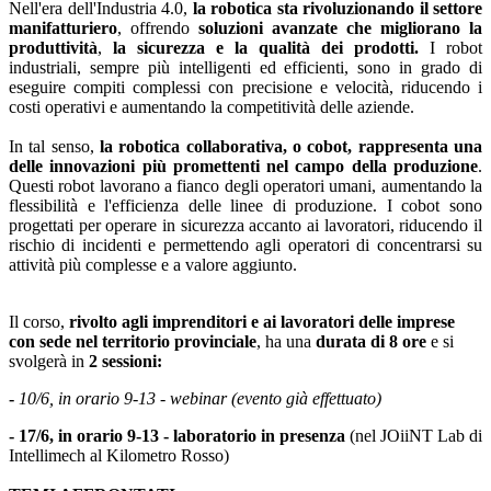
Nell'era dell'Industria 4.0,
la robotica sta rivoluzionando il settore
manifatturiero
, offrendo
soluzioni avanzate che migliorano la
produttività
,
la sicurezza e la qualità dei prodotti.
I robot
industriali, sempre più intelligenti ed efficienti, sono in grado di
eseguire compiti complessi con precisione e velocità, riducendo i
costi operativi e aumentando la competitività delle aziende.
In tal senso,
la robotica collaborativa, o cobot, rappresenta una
delle innovazioni più promettenti nel campo della produzione
.
Questi robot lavorano a fianco degli operatori umani, aumentando la
flessibilità e l'efficienza delle linee di produzione. I cobot sono
progettati per operare in sicurezza accanto ai lavoratori, riducendo il
rischio di incidenti e permettendo agli operatori di concentrarsi su
attività più complesse e a valore aggiunto.
Il corso,
rivolto agli imprenditori e ai lavoratori delle imprese
con sede nel territorio provinciale
, ha una
durata di 8 ore
e si
svolgerà in
2 sessioni:
-
10/6, in orario 9-13 - webinar (evento già effettuato)
- 17/6, in orario 9-13 - laboratorio in presenza
(nel JOiiNT Lab di
Intellimech al Kilometro Rosso)