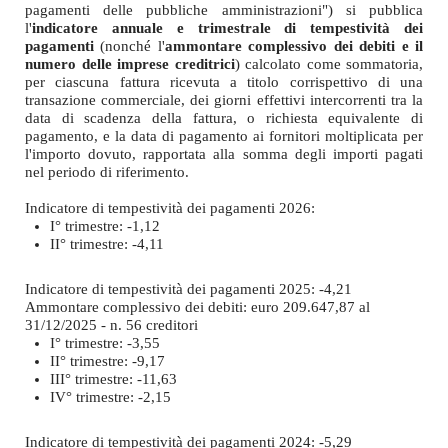
pagamenti delle pubbliche amministrazioni") si pubblica
l'
indicatore annuale e trimestrale di tempestività dei
pagamenti
(nonché l'
ammontare complessivo dei debiti e il
numero delle imprese creditrici
) calcolato come sommatoria,
per ciascuna fattura ricevuta a titolo corrispettivo di una
transazione commerciale, dei giorni effettivi intercorrenti tra la
data di scadenza della fattura, o richiesta equivalente di
pagamento, e la data di pagamento ai fornitori moltiplicata per
l'importo dovuto, rapportata alla somma degli importi pagati
nel periodo di riferimento.
Indicatore di tempestività dei pagamenti 2026:
I° trimestre: -1,12
II° trimestre: -4,11
Indicatore di tempestività dei pagamenti 2025: -4,21
Ammontare complessivo dei debiti: euro 209.647,87 al
31/12/2025 - n. 56 creditori
I° trimestre: -3,55
II° trimestre: -9,17
III° trimestre: -11,63
IV° trimestre: -2,15
Indicatore di tempestività dei pagamenti 2024: -5,29