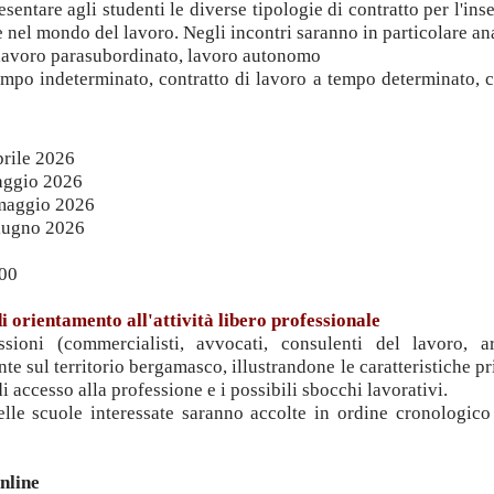
esentare agli studenti le diverse tipologie di contratto per l'in
e nel mondo del lavoro. Negli incontri saranno in particolare ana
, lavoro parasubordinato, lavoro autonomo
tempo indeterminato, contratto di lavoro a tempo determinato, c
rile 2026
ggio 2026
maggio 2026
iugno 2026
.00
i orientamento all'attività libero profe
ssionale
sioni (commercialisti, avvocati, consulenti del lavoro, arc
e sul territorio bergamasco, illustrandone le caratteristiche pr
di accesso alla professione e i possibili sbocchi lavorativi.
delle scuole interessate saranno accolte in ordine cronologico
nline