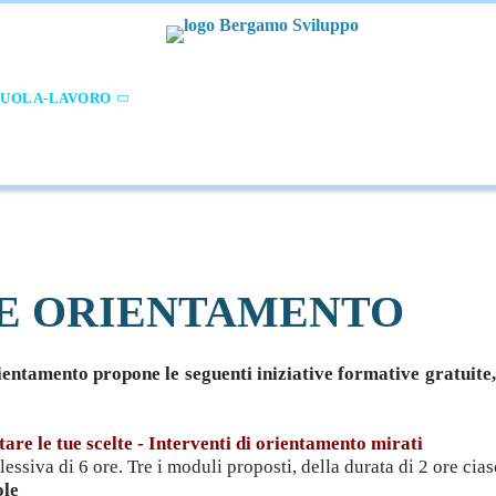
CUOLA-LAVORO
CREAZIONE D'IMPRESA
SVILUPPO E IN
AMMINISTR.NE TRASPARENTE
VE ORIENTAMENTO
ientamento propone le seguenti iniziative formative gratuite
tare le tue scelte - Interventi di orientamento mirati
lessiva di 6 ore. Tre i moduli proposti, della durata di 2 ore cia
ole