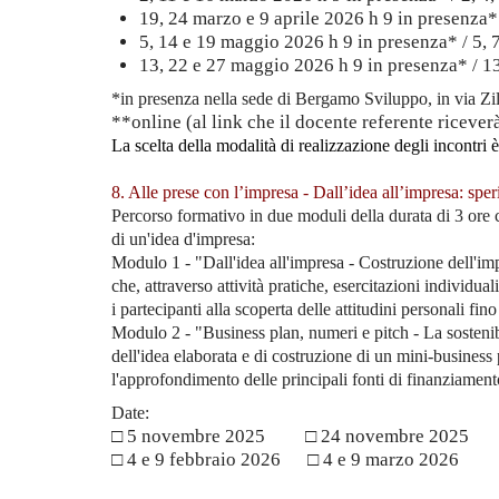
19, 24 marzo e 9 aprile 2026 h 9 in presenza* 
5, 14 e 19 maggio 2026 h 9 in presenza* / 5, 
13, 22 e 27 maggio 2026 h 9 in presenza* / 13
*in presenza nella sede di Bergamo Sviluppo, in via Zil
**online (al link che il docente referente riceverà
La scelta della modalità di realizzazione degli incontri 
8. Alle prese con l’impresa - Dall’idea all’impresa: sp
Percorso formativo in due moduli della durata di 3 ore 
di un'idea d'impresa:
Modulo 1 - "Dall'idea all'impresa - Costruzione dell'im
che, attraverso attività pratiche, esercitazioni individua
i partecipanti alla scoperta delle attitudini personali fi
Modulo 2 - "Business plan, numeri e pitch - La sostenibil
dell'idea elaborata e di costruzione di un mini-business 
l'approfondimento delle principali fonti di finanziament
Date:
□ 5 novembre 2025 □ 24 novembre 20
□ 4 e 9 febbraio 2026 □ 4 e 9 marzo 202