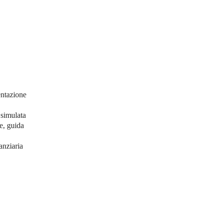
entazione
 simulata
ne, guida
anziaria