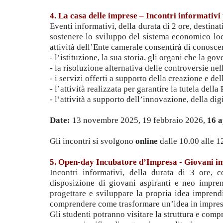
4. La casa delle imprese – Incontri informati
Eventi informativi, della durata di 2 ore, destinati
sostenere lo sviluppo del sistema economico loca
attività dell’Ente camerale consentirà di conosce
- l’istituzione, la sua storia, gli organi che la go
- la risoluzione alternativa delle controversie n
- i servizi offerti a supporto della creazione e d
- l’attività realizzata per garantire la tutela della
- l’attività a supporto dell’innovazione, della di
Date:
13 novembre 2025, 19 febbraio 2026,
16 a
Gli incontri si svolgono
online
dalle 10.00 alle 1
5. Open-day Incubatore d’Impresa - Giovani im
Incontri informativi, della durata di 3 ore, co
disposizione di giovani aspiranti e neo impren
progettare e sviluppare la propria idea imprendi
comprendere come trasformare un’idea in impresa
Gli studenti potranno visitare la struttura e comp