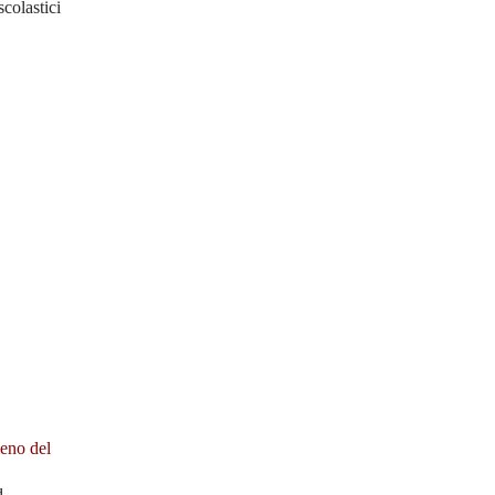
colastici
2026
meno del
d