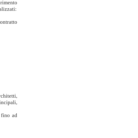
serimento
lizzati:
ontratto
hitetti,
incipali,
 fino ad