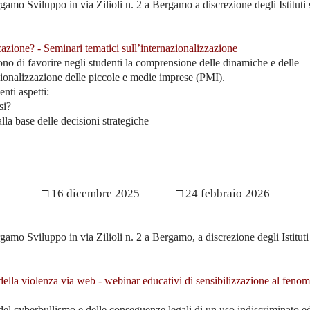
gamo Sviluppo in via Zilioli n. 2 a Bergamo a discrezione degli Istituti s
cazione? - Seminari tematici sull’internazionalizzazione
ono di favorire negli studenti la comprensione delle dinamiche e delle
zionalizzazione delle piccole e medie imprese (PMI).
nti aspetti:
si?
lla base delle decisioni strategiche
 2025 □ 16 dicembre 2025 □ 24 febbraio 
gamo Sviluppo in via Zilioli n. 2 a Bergamo, a discrezione degli Istituti
ella violenza via web - webinar educativi di sensibilizzazione al feno
a del cyberbullismo e delle conseguenze legali di un uso indiscriminato e