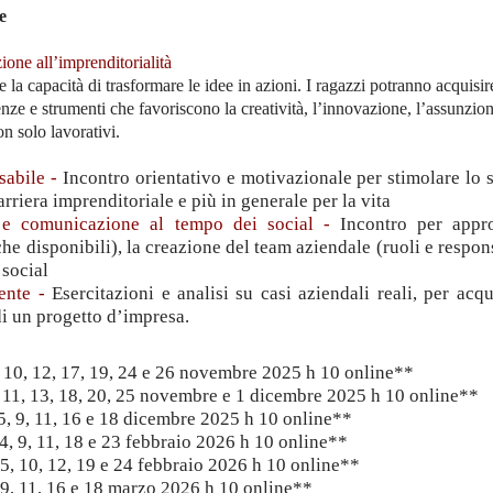
e
ione all’imprenditorialità
re la capacità di trasformare le idee in azioni. I ragazzi potranno acquisir
enze e strumenti che favoriscono la creatività, l’innovazione, l’assunzio
non solo lavorativi.
sabile -
Incontro orientativo e motivazionale per stimolare lo 
arriera imprenditoriale e più in generale per la vita
m e comunicazione al tempo dei social -
Incontro per appr
e disponibili), la creazione del team aziendale (ruoli e respons
 social
ente -
Esercitazioni e analisi su casi aziendali reali, per acqu
i un progetto d’impresa.
 10, 12, 17, 19, 24 e 26 novembre 2025 h 10 online**
 11, 13, 18, 20, 25 novembre e 1 dicembre 2025 h 10 online**
 5, 9, 11, 16 e 18 dicembre 2025 h 10 online**
 4, 9, 11, 18 e 23 febbraio 2026 h 10 online**
 5, 10, 12, 19 e 24 febbraio 2026 h 10 online**
, 9, 11, 16 e 18 marzo 2026 h 10 online**