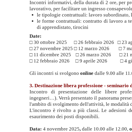
Incontri informativi, della durata di 2 ore, per pr
lavorativo, per facilitare un ingresso consapevol
le tipologie contrattuali: lavoro subordinato
le forme contrattuali: contratto di lavoro a 
di apprendistato, tirocini
Date:
□ 30 ottobre 2025 □ 26 febbraio 2026 □ 23 ap
□ 27 novembre 2025 □ 12 marzo 2026 □ 7 ma
□ 11 dicembre 2025 □ 26 marzo 2026 □ 21 
□ 12 febbraio 2026 □ 9 aprile 2026 □ 4 g
Gli incontri si svolgono
online
dalle 9.00 alle 11
3. Destinazione libera professione - seminario d
Incontro di presentazione delle libere profes
ingegneri…). Verrà presentato il panorama present
l'ambito di svolgimento dell'attività, le modalità 
L'incontro è rivolto a più classi. Le adesioni 
esaurimento dei posti disponibili.
Data:
4 novembre 2025
,
dalle 10.00 alle 12.00,
o