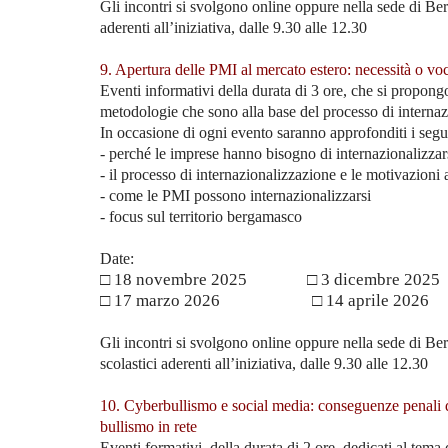
Gli incontri si svolgono online oppure nella sede di Ber
aderenti all’iniziativa, dalle 9.30 alle 12.30
9. Apertura delle PMI al mercato estero: necessità o vo
Eventi informativi della durata di 3 ore, che si propong
metodologie che sono alla base del processo di interna
In occasione di ogni evento saranno approfonditi i segue
- perché le imprese hanno bisogno di internazionalizzar
- il processo di internazionalizzazione e le motivazioni a
- come le PMI possono internazionalizzarsi
- focus sul territorio bergamasco
Date:
□ 18 novembre 2025 □ 3 dicembre
□ 17 marzo 2026 □ 14 aprile 2026
Gli incontri si svolgono online oppure nella sede di Ber
scolastici aderenti all’iniziativa, dalle 9.30 alle 12.30
10. Cyberbullismo e social media: conseguenze penali d
bullismo in rete
Eventi formativi, della durata di 2 ore, dedicati al tem