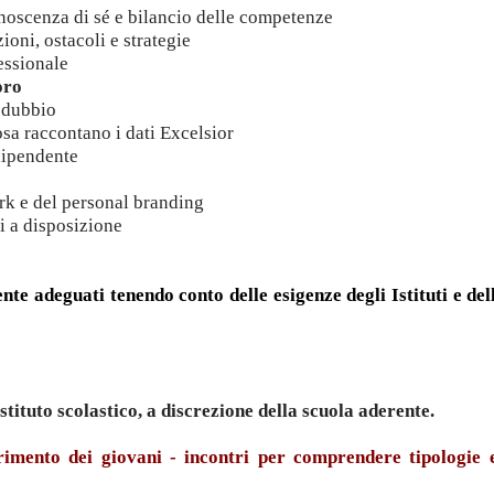
noscenza di sé e bilancio delle competenze
oni, ostacoli e strategie
essionale
oro
l dubbio
osa raccontano i dati Excelsior
dipendente
rk e del personal branding
i a disposizione
te adeguati tenendo conto delle esigenze degli Istituti e dell
istituto scolastico, a discrezione della scuola aderente.
erimento dei giovani - incontri per comprendere tipologie