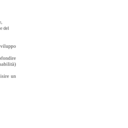
e,
ne del
sviluppo
ofondire
abilità)
isire un