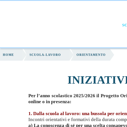
HOME
CHI SIAMO
FORMAZIONE
S
HOME
SCUOLA-LAVORO
ORIENTAMENTO
INIZIATI
Per l’anno scolastico 2025/2026 il Progetto Or
online o in presenza:
1. Dalla scuola al lavoro: una bussola per orien
Incontri orientativi e formativi della durata comp
a) La conoscenza di sé per una scelta consapev